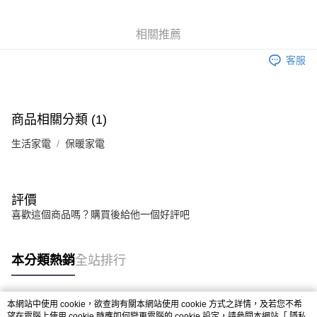
6 期 0 利率 每期
NT$596
21家銀行
合作金庫商業銀行
第一商業銀行
華南商業銀行
彰化商業銀行
合作金庫商業銀行
第一商業銀行
超商取貨付款
相關推薦
上海商業儲蓄銀行
台北富邦商業銀行
華南商業銀行
彰化商業銀行
國泰世華商業銀行
兆豐國際商業銀行
LINE Pay
上海商業儲蓄銀行
台北富邦商業銀行
客服
臺灣中小企業銀行
台中商業銀行
國泰世華商業銀行
兆豐國際商業銀行
匯豐（台灣）商業銀行
華泰商業銀行
Apple Pay
臺灣中小企業銀行
台中商業銀行
聯邦商業銀行
遠東國際商業銀行
匯豐（台灣）商業銀行
華泰商業銀行
ATM付款
元大商業銀行
永豐商業銀行
商品相關分類 (1)
聯邦商業銀行
遠東國際商業銀行
玉山商業銀行
星展（台灣）商業銀行
元大商業銀行
永豐商業銀行
台新國際商業銀行
中國信託商業銀行
生活家電
保暖家電
運送方式
玉山商業銀行
星展（台灣）商業銀行
台灣樂天信用卡公司
台新國際商業銀行
中國信託商業銀行
全家取貨付款
台灣樂天信用卡公司
每筆NT$100，滿NT$1,000(含以上)免運費
評價
付款後全家取貨
喜歡這個商品嗎？購買後給他一個好評吧
每筆NT$100，滿NT$1,000(含以上)免運費
本分類熱銷
全站排行
7-11取貨付款
每筆NT$100，滿NT$1,000(含以上)免運費
本網站中使用 cookie，欲查詢有關本網站使用 cookie 方式之詳情，及若您不希
付款後7-11取貨
熱門標籤
望在電腦上使用 cookie 時應如何變更電腦的 cookie 設定，請參閱本網站「
隱私